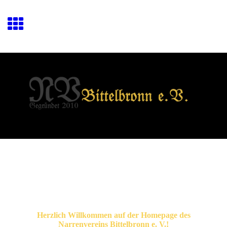
Herzlich Willkommen auf der Homepage des
Narrenvereins Bittelbronn e. V.!